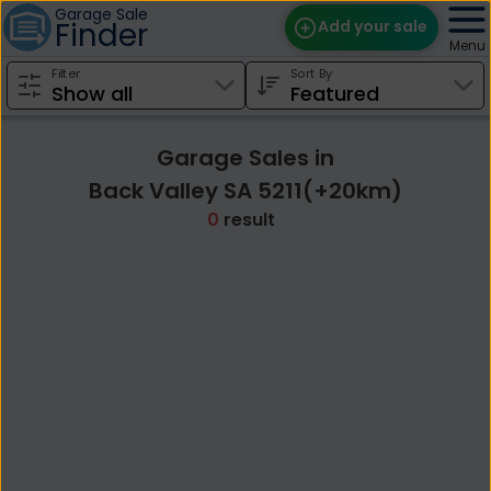
Garage Sale
Finder
Add your sale
Menu
Filter
Sort By
Find Sales
Weekly Email
Garage Sales in
Edit Your Sale
Back Valley SA 5211(+20km)
0
result
Contact