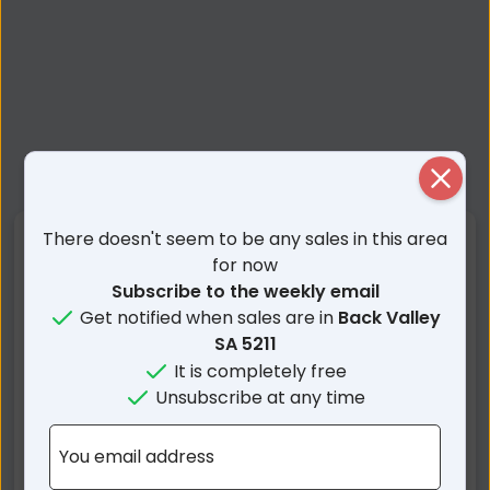
Close
There doesn't seem to be any sales in this area
Nearby Suburbs
for now
Subscribe to the weekly email
Back Valley SA
Lower Inman Valley SA
Get notified when sales are in
Back Valley
Waitpinga SA
Inman Valley SA
SA 5211
Encounter Bay SA
Willow Creek SA
It is completely free
Unsubscribe at any time
Victor Harbor SA
Hindmarsh Valley SA
McCracken SA
Torrens Vale SA
You email address
Bald Hills SA
Hayborough SA