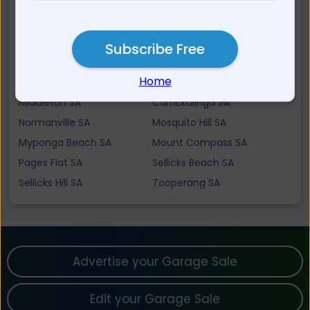
Chiton SA
Hindmarsh Tiers SA
Port Elliot SA
Myponga SA
Parawa SA
Wattle Flat SA
Subscribe Free
Yankalilla SA
Mount Jagged SA
Home
Tunkalilla SA
Hay Flat SA
Middleton SA
Carrickalinga SA
Normanville SA
Mosquito Hill SA
Myponga Beach SA
Mount Compass SA
Pages Flat SA
Sellicks Beach SA
Sellicks Hill SA
Tooperang SA
Advertise your Garage Sale
Edit your Garage Sale